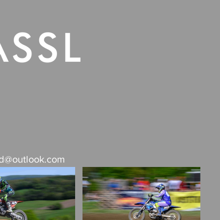
Südafrika
Contact
rd@outlook.com