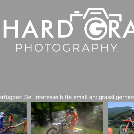
rchitektur
Landschaft
rfügbar! Bei Interesse bitte email an:
grassl.gerha