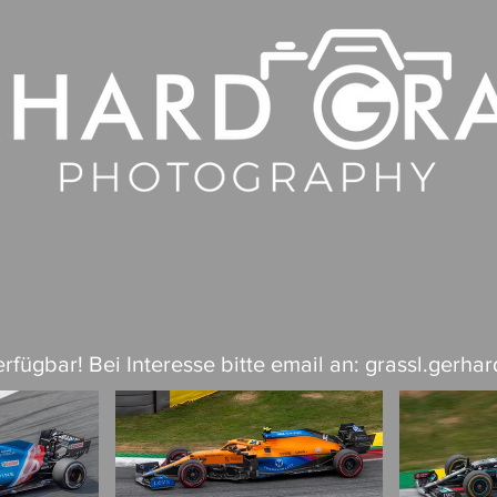
rchitektur
Landschaft
rfügbar! Bei Interesse bitte email an:
grassl.gerha