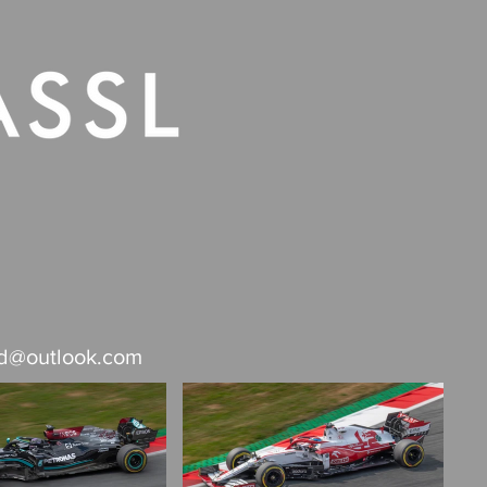
Südafrika
Contact
rd@outlook.com